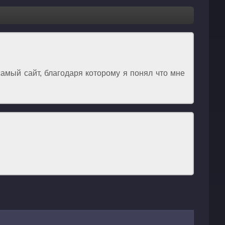
 самый сайт, благодаря которому я понял что мне