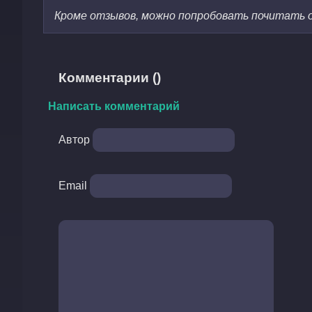
Кроме отзывов, можно попробовать почитать о
Комментарии (
)
Написать комментарий
Автор
Email