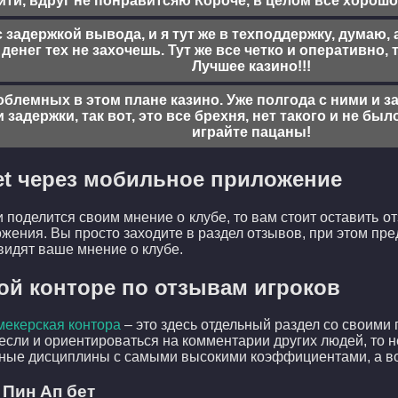
йти, вдруг не понравитсяю Короче, в целом все хорошо
задержкой вывода, и я тут же в техподдержку, думаю, а
 денег тех не захочешь. Тут же все четко и оперативно,
Лучшее казино!!!
облемных в этом плане казино. Уже полгода с ними и з
 задержки, так вот, это все брехня, нет такого и не б
играйте пацаны!
bet через мобильное приложение
и поделится своим мнение о клубе, то вам стоит оставить о
ложения. Вы просто заходите в раздел отзывов, при этом пре
видят ваше мнение о клубе.
кой конторе по отзывам игроков
мекерская контора
– это здесь отдельный раздел со своими
 если и ориентироваться на комментарии других людей, то н
ые дисциплины с самыми высокими коэффициентами, а вот 
 Пин Ап бет