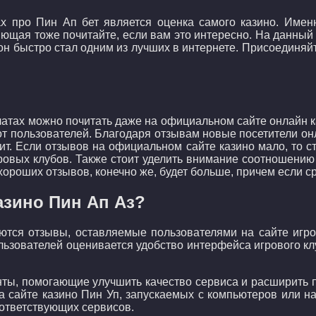
про Пин Ап бет является оценка самого казино. Именно
ющая тоже почитайте, если вам это интересно. На данный 
он быстро стал одним из лучших в интернете. Присоединяй
тах можно почитать даже на официальном сайте онлайн каз
т пользователей. Благодаря отзывам новые посетители онл
ит. Если отзывов на официальном сайте казино мало, то 
ровых клубов. Также стоит уделить внимание соотношени
роших отзывов, конечно же, будет больше, причем если сра
азино Пин Ап Аз?
ются отзывы, оставляемые пользователями на сайте игров
ьзователей оценивается удобство интерфейса игрового клу
ы, помогающие улучшить качество сервиса и расширить пер
на сайте казино Пин Уп, запускаемых с компьютеров или 
оответствующих сервисов.