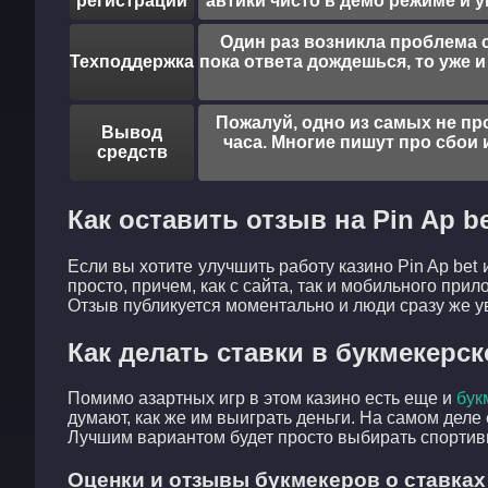
регистрации
автики чисто в демо режиме и у
Один раз возникла проблема с 
Техподдержка
пока ответа дождешься, то уже и
Пожалуй, одно из самых не пр
Вывод
часа. Многие пишут про сбои и
средств
Как оставить отзыв на Pin Ap 
Если вы хотите улучшить работу казино Pin Ap bet 
просто, причем, как с сайта, так и мобильного при
Отзыв публикуется моментально и люди сразу же у
Как делать ставки в букмекерс
Помимо азартных игр в этом казино есть еще и
бук
думают, как же им выиграть деньги. На самом деле
Лучшим вариантом будет просто выбирать спортивн
Оценки и отзывы букмекеров о ставках