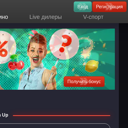
Вход
Регистрация
ино
Live дилеры
V-спорт
Получить бонус
n Up