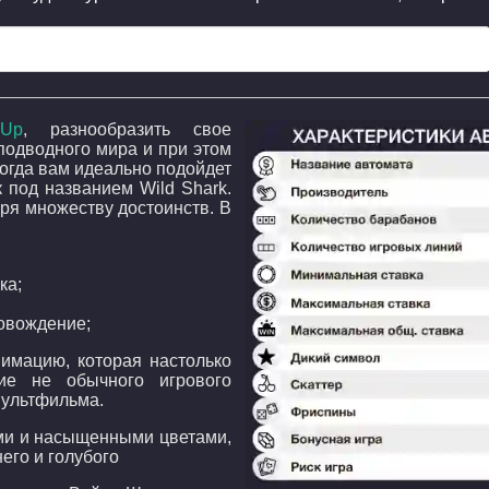
 Up
, разнообразить свое
подводного мира и при этом
огда вам идеально подойдет
 под названием Wild Shark.
ря множеству достоинств. В
ка;
овождение;
нимацию, которая настолько
ние не обычного игрового
мультфильма.
ми и насыщенными цветами,
его и голубого