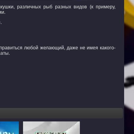
акушки, различных рыб разных видов (к примеру,
ми.
.
справиться любой желающий, даже не имея какого-
маты.