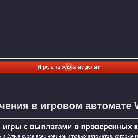
Играть на реальные деньги
ения в игровом автомате Wi
 игры с выплатами в проверенных к
и будь в курсе всех новинок игровых автоматов, которые